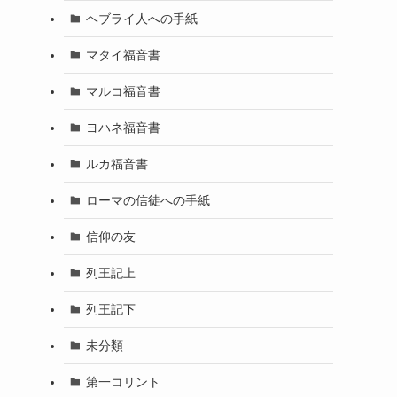
ヘブライ人への手紙
マタイ福音書
マルコ福音書
ヨハネ福音書
ルカ福音書
ローマの信徒への手紙
信仰の友
列王記上
列王記下
未分類
第一コリント