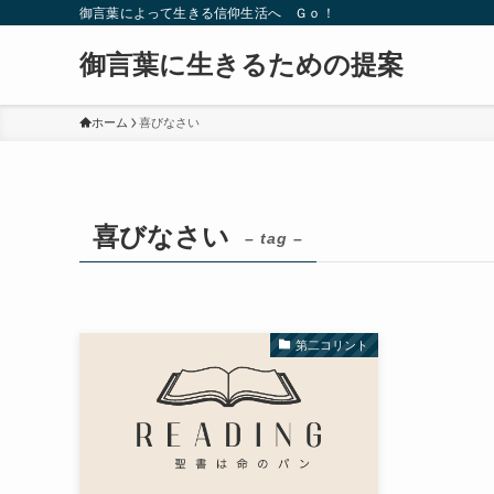
御言葉によって生きる信仰生活へ Ｇｏ！
御言葉に生きるための提案
ホーム
喜びなさい
喜びなさい
– tag –
第二コリント