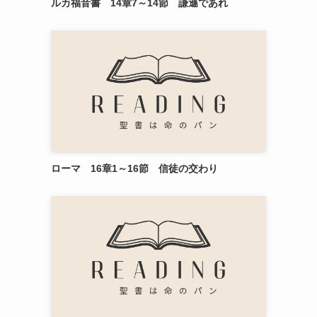
ルカ福音書 14章7～14節 謙遜であれ
ローマ 16章1～16節 信徒の交わり