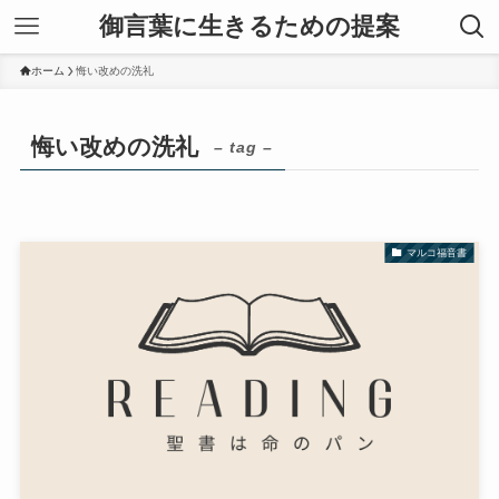
御言葉に生きるための提案
ホーム
悔い改めの洗礼
悔い改めの洗礼
– tag –
マルコ福音書