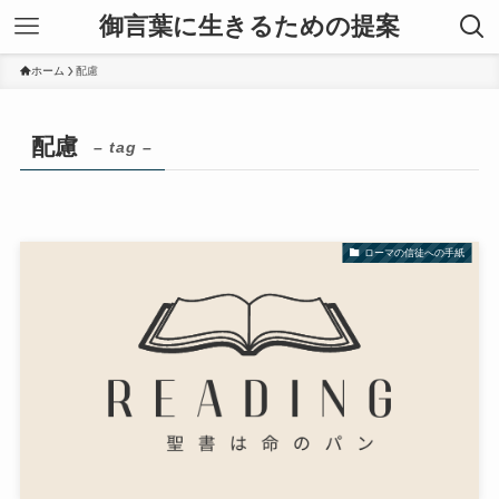
御言葉に生きるための提案
ホーム
配慮
配慮
– tag –
ローマの信徒への手紙