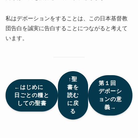
私はデボーションをすることは、この日本基督教
団告白を誠実に告白することにつながると考えて
います。
↑聖
第１回
←はじめに
書を
デボーシ
日ごとの糧と
読む
ョンの意
しての聖書
に戻
義→
る