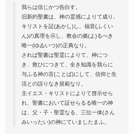
我らは信じかつ告白す。
旧新約聖書は、神の霊感によりて成り,
キリストを証(あかし)し、福音(ふくい
ん)の真理を示し、教会の拠(よ)るべき
唯一(ゆゐいつ)の正典なり。
されば聖書は聖霊によりて、神につ
き、救ひにつきて、全き知識を我らに
与ふる神の言(ことば)にして、信仰と生
活との誤りなき規範なり。
主イエス・キリストによりて啓示せら
れ、聖書において証せらるる唯一の神
は、父・子・聖霊なる、三位一体(さん
みいったい)の神にていましたまふ。