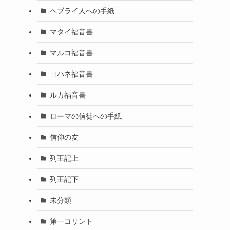
ヘブライ人への手紙
マタイ福音書
マルコ福音書
ヨハネ福音書
ルカ福音書
ローマの信徒への手紙
信仰の友
列王記上
列王記下
未分類
第一コリント