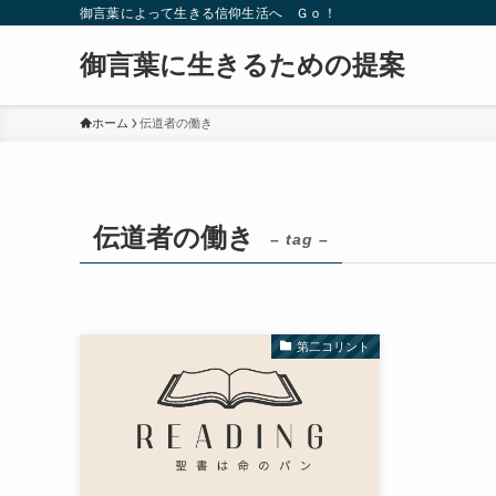
御言葉によって生きる信仰生活へ Ｇｏ！
御言葉に生きるための提案
ホーム
伝道者の働き
伝道者の働き
– tag –
第二コリント