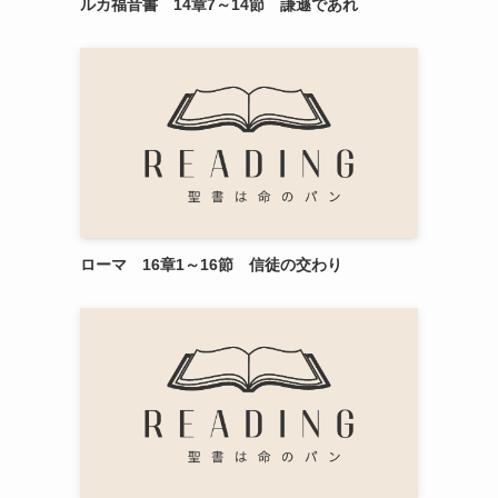
ルカ福音書 14章7～14節 謙遜であれ
ローマ 16章1～16節 信徒の交わり