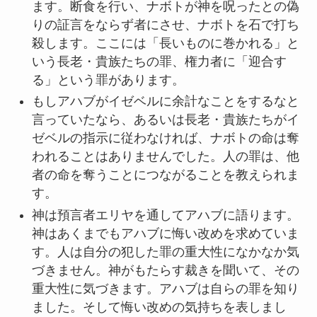
ます。断食を行い、ナボトが神を呪ったとの偽
りの証言をならず者にさせ、ナボトを石で打ち
殺します。ここには「長いものに巻かれる」と
いう長老・貴族たちの罪、権力者に「迎合す
る」という罪があります。
もしアハブがイゼベルに余計なことをするなと
言っていたなら、あるいは長老・貴族たちがイ
ゼベルの指示に従わなければ、ナボトの命は奪
われることはありませんでした。人の罪は、他
者の命を奪うことにつながることを教えられま
す。
神は預言者エリヤを通してアハブに語ります。
神はあくまでもアハブに悔い改めを求めていま
す。人は自分の犯した罪の重大性になかなか気
づきません。神がもたらす裁きを聞いて、その
重大性に気づきます。アハブは自らの罪を知り
ました。そして悔い改めの気持ちを表しまし