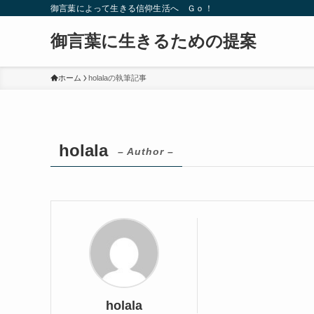
御言葉によって生きる信仰生活へ Ｇｏ！
御言葉に生きるための提案
ホーム
holalaの執筆記事
holala
– Author –
holala