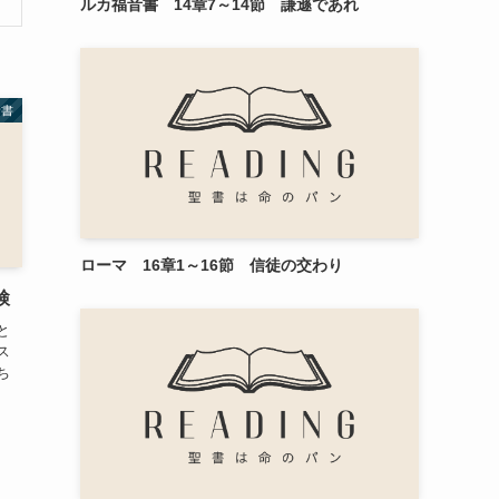
ルカ福音書 14章7～14節 謙遜であれ
音書
ローマ 16章1～16節 信徒の交わり
検
と
ス
ち