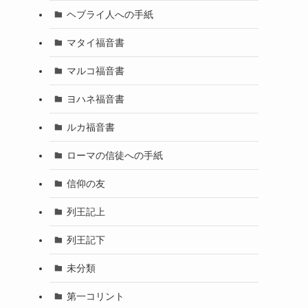
ヘブライ人への手紙
マタイ福音書
マルコ福音書
ヨハネ福音書
ルカ福音書
ローマの信徒への手紙
信仰の友
列王記上
列王記下
未分類
第一コリント