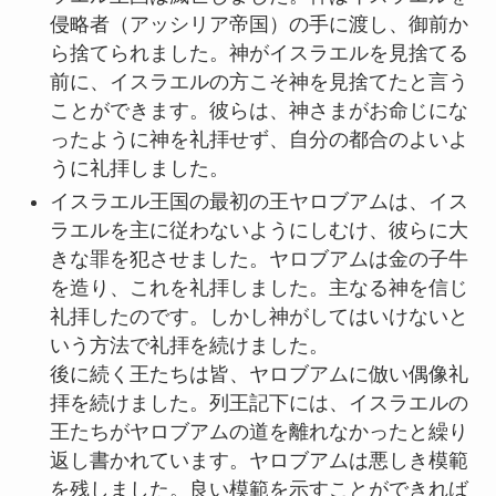
侵略者（アッシリア帝国）の手に渡し、御前か
ら捨てられました。神がイスラエルを見捨てる
前に、イスラエルの方こそ神を見捨てたと言う
ことができます。彼らは、神さまがお命じにな
ったように神を礼拝せず、自分の都合のよいよ
うに礼拝しました。
イスラエル王国の最初の王ヤロブアムは、イス
ラエルを主に従わないようにしむけ、彼らに大
きな罪を犯させました。ヤロブアムは金の子牛
を造り、これを礼拝しました。主なる神を信じ
礼拝したのです。しかし神がしてはいけないと
いう方法で礼拝を続けました。
後に続く王たちは皆、ヤロブアムに倣い偶像礼
拝を続けました。列王記下には、イスラエルの
王たちがヤロブアムの道を離れなかったと繰り
返し書かれています。ヤロブアムは悪しき模範
を残しました。良い模範を示すことができれば