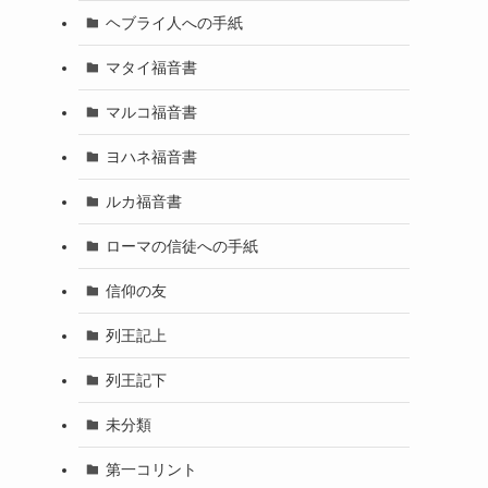
ヘブライ人への手紙
マタイ福音書
マルコ福音書
ヨハネ福音書
ルカ福音書
ローマの信徒への手紙
信仰の友
列王記上
列王記下
未分類
第一コリント