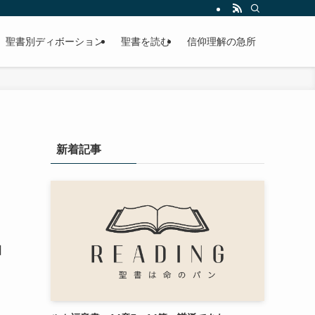
聖書別ディボーション
聖書を読む
信仰理解の急所
新着記事
日