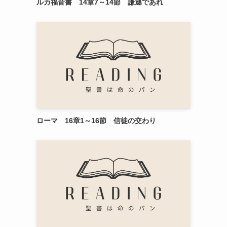
ルカ福音書 14章7～14節 謙遜であれ
ローマ 16章1～16節 信徒の交わり