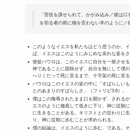
「苦役を課せられて、かがみ込み／彼は口
を切る者の前に物を言わない羊のように／
このようなイエスを私たちはどう思うのか。イ
ば、イエスはこのようにみじめな哀れな姿をさ
使徒パウロは、このイエスに自分を一致させる
神であることに固執せず、自分を無にして僕の
へりくだって死に至るまで、十字架の死に至る
パウロはこのイエスの姿の中に「すばらしいも
とのあまりのすばらしさ」（フィリピ3:8）。
僕はこの侮辱されたまま口を開かず、されるが
エスのように徹底して低きに下り、神に従順に
に生きることがある。キリストとの交わりに生
り、神に従順に歩むことが求められる。
僕の結論は、イエスのように歩む、である。そ