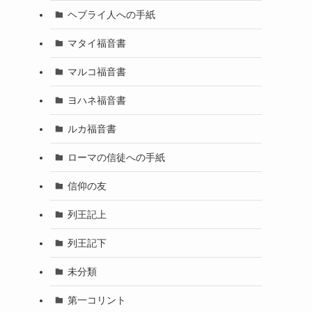
ヘブライ人への手紙
マタイ福音書
マルコ福音書
ヨハネ福音書
ルカ福音書
ローマの信徒への手紙
信仰の友
列王記上
列王記下
未分類
第一コリント