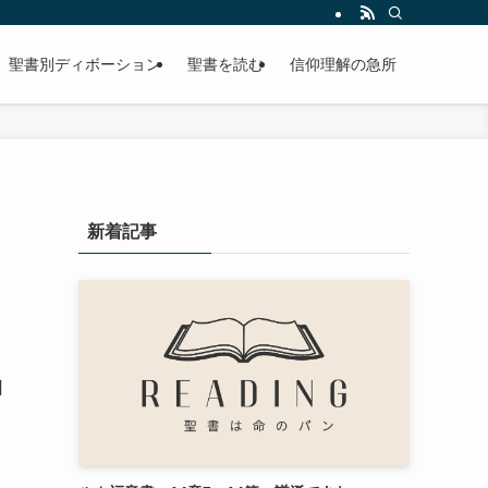
聖書別ディボーション
聖書を読む
信仰理解の急所
新着記事
日