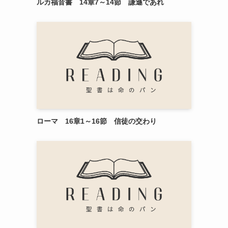
ルカ福音書 14章7～14節 謙遜であれ
ローマ 16章1～16節 信徒の交わり