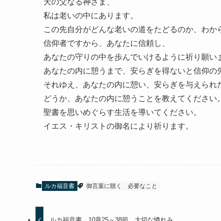
天の父なる神さま、
私は老いの中にあります。
この先自分がどんな老いの道をたどるのか、わか
信仰者ですから、あなたに信頼し、
あなたの守りの中を歩んでいけるように祈り願い
あなたの内に憩うまで、安らぎを得ないと信仰の
それゆえ、あなたの内に憩い、安らぎを与えられ
どうか、あなたの内に憩うことを教えてください
聖書を思いめぐらす生活を導いてください。
イエス・キリストの御名により祈ります。
ルカ福音書
御言葉に聴く
必要なこと
ルカ福音書 10章25～38節 大切な憐れみ