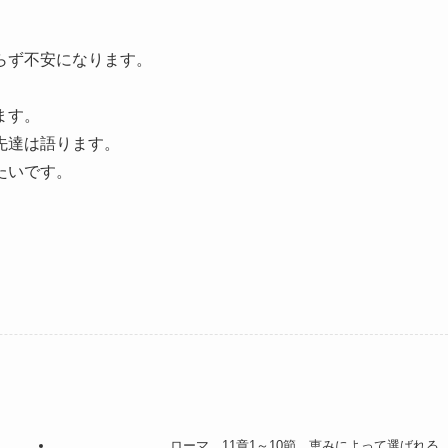
らず不安になります。
ます。
先達は語ります。
たいです。
。
ローマ 11章1～10節 恵みによって選ばれる