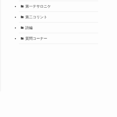
第一テサロニケ
第二コリント
詩編
質問コーナー