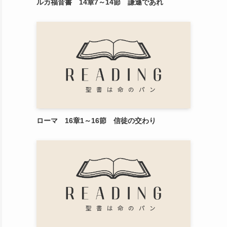
ルカ福音書 14章7～14節 謙遜であれ
ローマ 16章1～16節 信徒の交わり