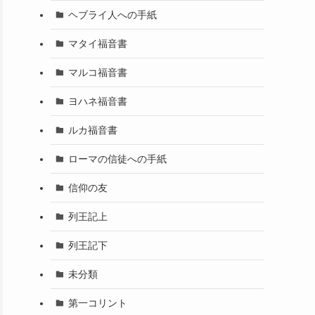
ヘブライ人への手紙
マタイ福音書
マルコ福音書
ヨハネ福音書
ルカ福音書
ローマの信徒への手紙
信仰の友
列王記上
列王記下
未分類
第一コリント