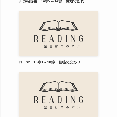
ルカ福音書 14章7～14節 謙遜であれ
ローマ 16章1～16節 信徒の交わり