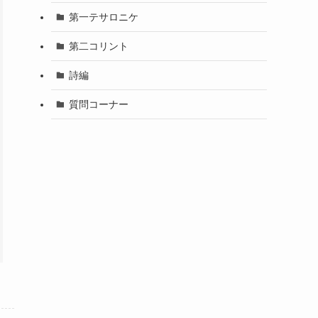
第一テサロニケ
第二コリント
詩編
質問コーナー