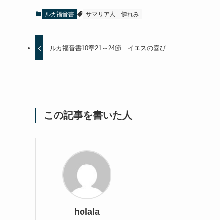
ルカ福音書
サマリア人
憐れみ
ルカ福音書10章21～24節 イエスの喜び
この記事を書いた人
holala