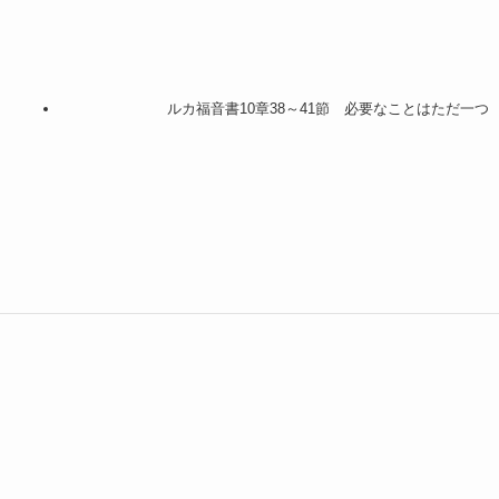
ルカ福音書10章38～41節 必要なことはただ一つ