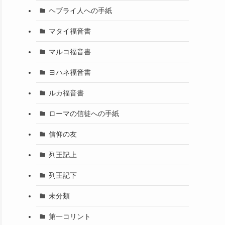
ヘブライ人への手紙
マタイ福音書
マルコ福音書
ヨハネ福音書
ルカ福音書
ローマの信徒への手紙
信仰の友
列王記上
列王記下
未分類
第一コリント