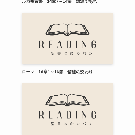
ルカ福音書 14章7～14節 謙遜であれ
ローマ 16章1～16節 信徒の交わり
と