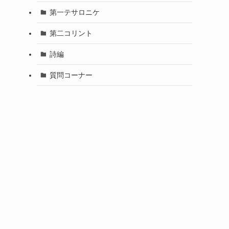
第一テサロニケ
第二コリント
詩編
質問コーナー