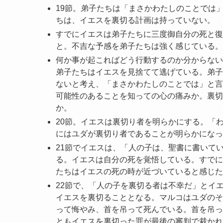
19節。弟子たちは「まさかわたしのことでは
ちは、イエスを裏切る計画は持っていない。
すでにイエスは弟子たちに三度御自分の死と復
と。不吉な予感を弟子たちは強く感じている。
何か事が起こればどう行動するのか分からない
弟子たちはイエスを見捨てて逃げている。弟子
ないと考え、「まさかわたしのことでは」と言
可能性のあることを知っての心の痛みか。裏切
か。
20節。イエスは裏切り者を明らかにする。「
にはユダが裏切り者であることが明らかになっ
21節でイエスは、「人の子は、聖書に書いて
る。イエスは自分の死を覚悟している。すでに
たちはイエスの死の時が近づいていると感じた
22節で、「人の子を裏切る者は不幸だ」とイ
イエスを裏切ることとなる。マルコはユダのそ
って悔やみ、首を吊って死んでいる。首を吊っ
ともイエスを裏切った罪が最後の審判で裁かれ