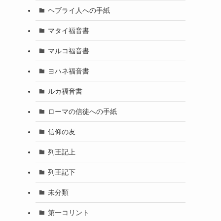
ヘブライ人への手紙
マタイ福音書
マルコ福音書
ヨハネ福音書
ルカ福音書
ローマの信徒への手紙
信仰の友
列王記上
列王記下
未分類
第一コリント