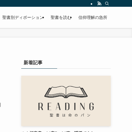
聖書別ディボーション
聖書を読む
信仰理解の急所
新着記事
日