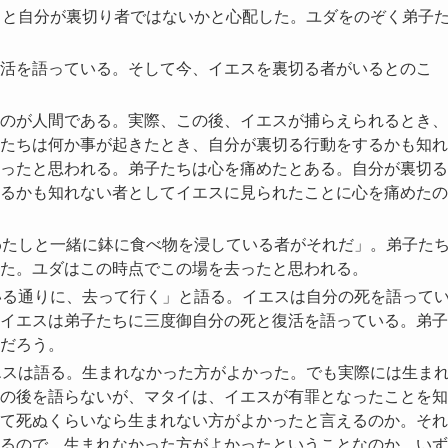
」と自分が裏切り者ではないかと心配した。ユダをのぞく弟子
活を語っている。そして今、イエスを裏切る者がいるとのこ
のが人間である。実際、この後、イエスが捕らえられるとき、
たちは何か事が起きたとき、自分が裏切る行動をするかも知れ
ったと思われる。弟子たちは心を痛めたとある。自分が裏切る
るかも知れない者としてイエスに見られたことに心を痛めたの
わたしと一緒に鉢に食べ物を浸している者がそれだ」。弟子た
た。ユダはこの時点でこの場を去ったと思われる。
いる通りに、去って行く」と語る。イエスは自分の死を語って
イエスは弟子たちに三度御自分の死と復活を語っている。弟子
だろう。
エスは語る。生まれなかった方がよかった。でも実際には生ま
の後を語らないが、マタイは、イエスが有罪となったことを知
て死ぬくらいなら生まれない方がよかったと言えるのか。それ
るので、生まれなかった方がよかったということなのか。いず