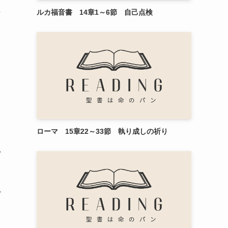
た
ルカ福音書 14章1～6節 自己点検
ち
ローマ 15章22～33節 執り成しの祈り
い
れ