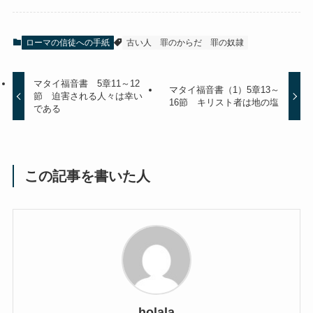
ローマの信徒への手紙
古い人
罪のからだ
罪の奴隷
マタイ福音書 5章11～12
マタイ福音書（1）5章13～
節 迫害される人々は幸い
16節 キリスト者は地の塩
である
この記事を書いた人
holala