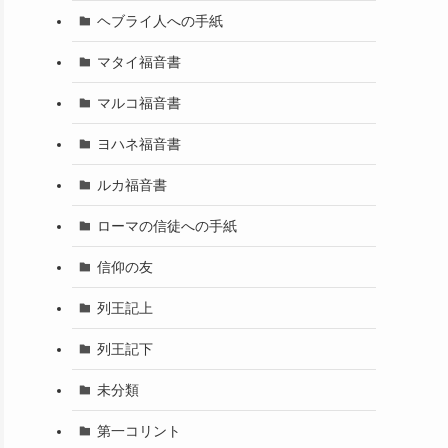
ヘブライ人への手紙
マタイ福音書
マルコ福音書
ヨハネ福音書
ルカ福音書
ローマの信徒への手紙
信仰の友
列王記上
列王記下
未分類
第一コリント