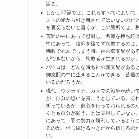
語る。
しかし37節では、これらすべてにおいて
ストの愛から引き離されてはいないのだ
を裏切らないと書くが、この箇所では、
苦難の中にあって忍耐し、希望を持ち続
中にあって、信仰を捨てず殉教するのは
殉教で死んでしまう時、神の御支配があ
ができないから、殉教者が生まれるのか
パウロは、どんな時も神の義支配がある
御支配の中に生きることができる。苦難
いるのだろうか。
現代、ウクライナ、ガザでの戦争が続い
が、自分の思いを貫こうとしている。そ
祈っているが、御心を行っておられるの
くとも自分が願うことは実現していない
にあって、罪の勢力が勝利しているよう
るのか。信じ続けるべきだから信じるの
い。