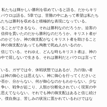
、私たちは輝かしい勝利を収めていると語る。だからキリ
とパウロは語る。5章では、苦難の中にあって希望は私たち
私たちは勝利を収めると積極的な表現になっている。
けることができるなら、それは勝利なのだろうか。迫害の
、信仰を貫いたのだから勝利なのだろうか。キリスト者が
るのかどうか。神の御支配がなくキリスト者を助けること
。神の御支配があっても殉教で死ぬ人がいるのか。
と信じている。それゆえ、どんな時もキリスト者は、神の
の中で屈しないで生きる、それは勝利だとパウロは言って
ている。ガザでは今、休戦状態ではあるが、力の強い者
れは神の御心とは思えない。神に御心を行ってくださいと
か否か、分からない。何が御心なのかもわからない。少な
。争い、戦争が起こり、人類が分断化されていく現実の中
に思えてならない。それでも神の御支配はあると信じ続け
か。僕自身は、苦しみの状況に置かれているわけではな