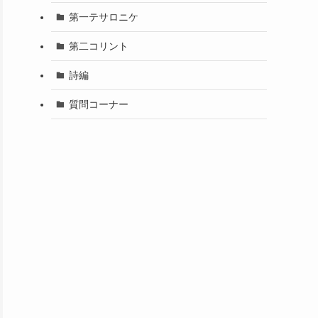
第一テサロニケ
第二コリント
詩編
質問コーナー