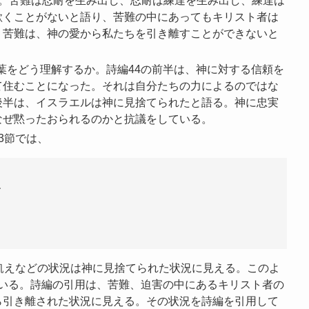
る。苦難は忍耐を生み出し、忍耐は練達を生み出し、練達は
欺くことがないと語り、苦難の中にあってもキリスト者は
。苦難は、神の愛から私たちを引き離すことができないと
言葉をどう理解するか。詩編44の前半は、神に対する信頼を
て住むことになった。それは自分たちの力によるのではな
後半は、イスラエルは神に見捨てられたと語る。神に忠実
なぜ黙ったおられるのかと抗議をしている。
3節では、
、
飢えなどの状況は神に見捨てられた状況に見える。このよ
している。詩編の引用は、苦難、迫害の中にあるキリスト者の
ら引き離された状況に見える。その状況を詩編を引用して