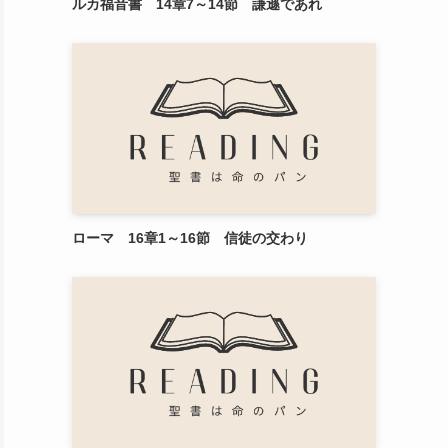
ルカ福音書 14章7～14節 謙遜であれ
ローマ 16章1～16節 信徒の交わり